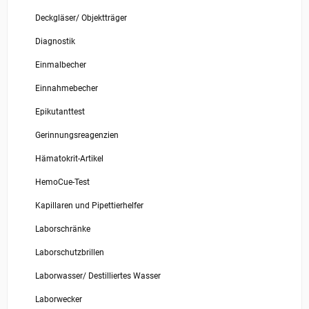
Deckgläser/ Objektträger
Diagnostik
Einmalbecher
Einnahmebecher
Epikutanttest
Gerinnungsreagenzien
Hämatokrit-Artikel
HemoCue-Test
Kapillaren und Pipettierhelfer
Laborschränke
Laborschutzbrillen
Laborwasser/ Destilliertes Wasser
Laborwecker