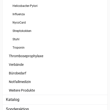
Helicobacter-Pylori
Influenza
NycoCard
Streptokokken
Stuhl
Troponin
Thromboseprophylaxe
Verbände
Bürobedarf
Notfallmedizin
Weitere Produkte
Katalog
Sonderaktion