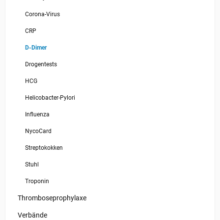
Corona-Virus
CRP
D-Dimer
Drogentests
HCG
Helicobacter-Pylori
Influenza
NycoCard
Streptokokken
Stuhl
Troponin
Thromboseprophylaxe
Verbände