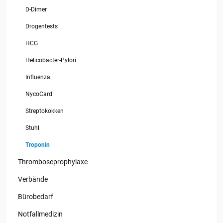
D-Dimer
Drogentests
HCG
Helicobacter-Pylori
Influenza
NycoCard
Streptokokken
Stuhl
Troponin
Thromboseprophylaxe
Verbände
Bürobedarf
Notfallmedizin